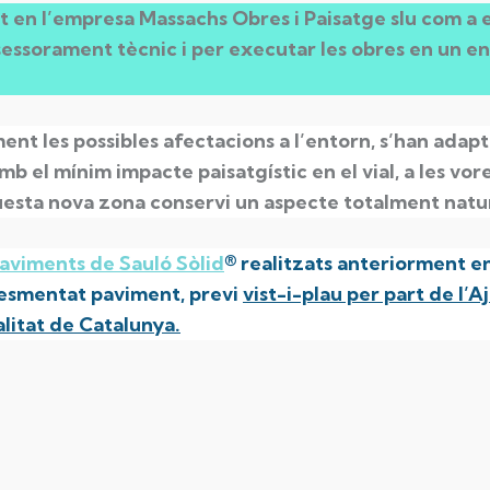
t en l’empresa Massachs Obres i Paisatge slu com a e
essorament tècnic i per executar les obres en un ent
ent les possibles afectacions a l’entorn, s’han adapt
 el mínim impacte paisatgístic en el vial, a les vor
aquesta nova zona conservi un aspecte totalment natur
aviments de Sauló Sòlid
® realitzats anteriorment en
l’esmentat paviment, previ
vist-i-plau per part de l’
litat de Catalunya.