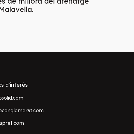
s de millora del drenatge
Malavella.
cs d'interès
osolid.com
loconglomerat.com
rapref.com