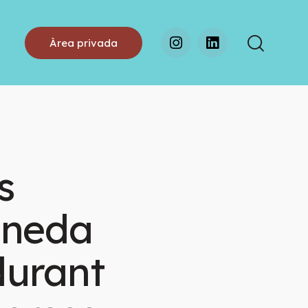
Àrea privada
s
Pineda
durant