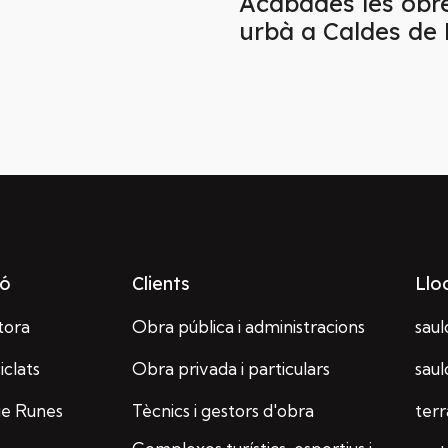
Acabades les obre
urbà a Caldes de 
ió
Clients
Llo
tora
Obra pública i administracions
saul
iclats
Obra privada i particulars
sau
ge Runes
Tècnics i gestors d'obra
ter