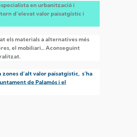
specialista en urbanització i
orn d’elevat valor paisatgístic i
at els materials a alternatives més
eres, el mobiliari… Aconseguint
alitzat.
 zones d’alt valor paisatgístic, s’ha
Ajuntament de Palamós i el