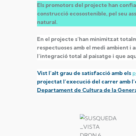
Els promotors del projecte han confia
construcció ecosostenible, pel seu ass
natural.
En el projecte s’han minimitzat totalm
respectuoses amb el medi ambient i amb
l’integració total al paisatge i que 
Vist l’alt grau de satisfacció amb els
p
projectat l’execució del carrer amb 
Departament de Cultura de la Genera