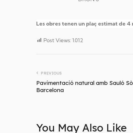
Les obres tenen un plaç estimat de 4 
Post Views:
1.012
PREVIOUS
Pavimentació natural amb Sauló Sòli
Barcelona
You May Also Like