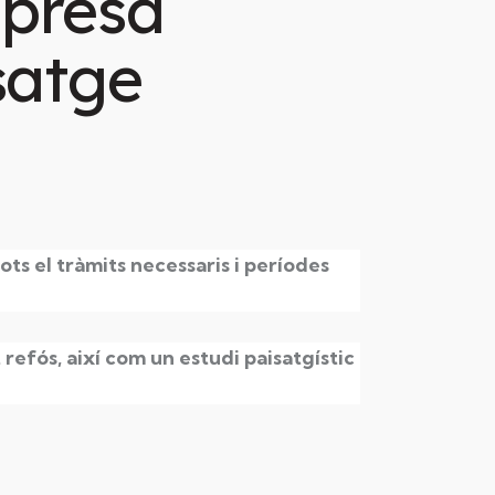
mpresa
satge
ts el tràmits necessaris i períodes
refós, així com un estudi paisatgístic