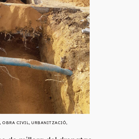
,
OBRA CIVIL
,
URBANITZACIÓ
,