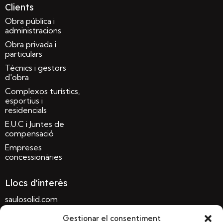
Clients
Obra pública i
administracions
Obra privada i
particulars
Tècnics i gestors
d'obra
Complexos turístics,
esportius i
residencials
E.U.C i Juntes de
compensació
Empreses
concessionàries
Llocs d'interès
saulosolid.com
sauloconglomerat.com
Gestionar el consentiment