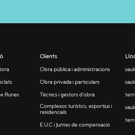
ió
Clients
Llo
tora
Obra pública i administracions
saul
iclats
Obra privada i particulars
sau
ge Runes
Tècnics i gestors d'obra
ter
Complexos turístics, esportius i
sau
residencials
terr
E.U.C i Juntes de compensació