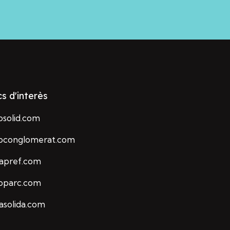
cs d'interès
osolid.com
loconglomerat.com
rapref.com
loparc.com
asolida.com