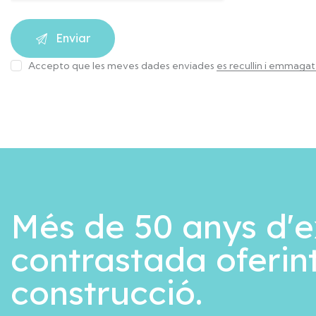
Accepto que les meves dades enviades
es recullin i emmaga
Més de 50 anys d'e
contrastada oferint
construcció.