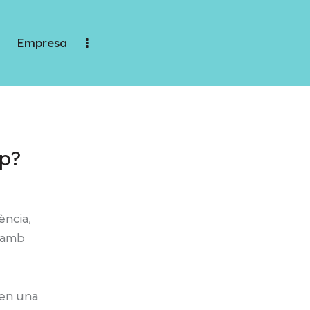
Empresa
ip?
ència,
t amb
 en una