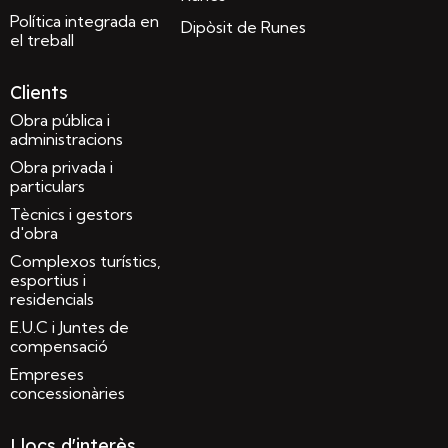
Política integrada en
Dipòsit de Runes
el treball
Clients
Obra pública i
administracions
Obra privada i
particulars
Tècnics i gestors
d'obra
Complexos turístics,
esportius i
residencials
E.U.C i Juntes de
compensació
Empreses
concessionàries
Llocs d'interès