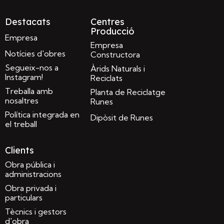
Destacats
Centres
Producció
Empresa
Empresa
Notícies d'obres
Constructora
Segueix-nos a
Àrids Naturals i
Instagram!
Reciclats
Treballa amb
Planta de Reciclatge
nosaltres
Runes
Política integrada en
Dipòsit de Runes
el treball
Clients
Obra pública i
administracions
Obra privada i
particulars
Tècnics i gestors
d'obra