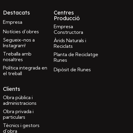
Destacats
Centres
Producció
Empresa
Empresa
Notícies d'obres
Constructora
Segueix-nos a
Àrids Naturals i
Instagram!
Reciclats
Treballa amb
Planta de Reciclatge
nosaltres
Runes
Política integrada en
Dipòsit de Runes
el treball
Clients
Obra pública i
administracions
Obra privada i
particulars
Tècnics i gestors
d'obra