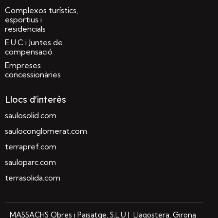
Complexos turístics,
esportius i
residencials
E.U.C i Juntes de
compensació
Empreses
concessionàries
Llocs d'interès
saulosolid.com
sauloconglomerat.com
terrapref.com
sauloparc.com
terrasolida.com
MASSACHS Obres i Paisatge, S.L.U | Llagostera, Girona