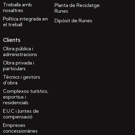
Treballa amb
Planta de Reciclatge
nosaltres
Runes
Política integrada en
Dipòsit de Runes
el treball
Clients
Obra pública i
administracions
Obra privada i
particulars
Tècnics i gestors
d'obra
Complexos turístics,
esportius i
residencials
E.U.C i Juntes de
compensació
Empreses
concessionàries