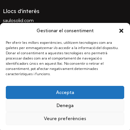
Llocs d'interès
saulosolid.com
sauloconglomerat.com
Gestionar el consentiment
terrapref.com
Per oferir les millors experiències, utilitzem tecnologies com ara
sauloparc.com
galetes per emmagatzemar i/o accedir a la informació del dispositiu.
Donar el consentiment a aquestes tecnologies ens permetrà
terrasolida.com
processar dades com ara el comportament de navegació o
identificadors únics en aquest lloc. No consentir o retirar el
consentiment, pot afectar negativament determinades
característiques i funcions.
MASSACHS Obres i Paisatge, S.L.U | Llagostera, Girona
– Carrer Garbí, 55, 17240 |
informacio@massachs.com
|
972 83 71 13
Accepta
© 2024 Tots els drets reservats
| Política de privadesa |
Denega
Política de privadesa xarxes socials | Política de galetes
| Avís legal
Veure preferències