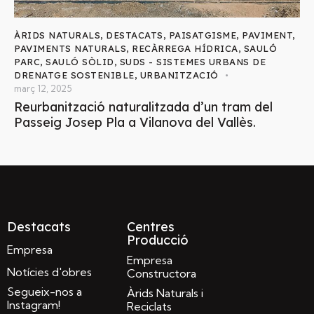
ÀRIDS NATURALS
,
DESTACATS
,
PAISATGISME
,
PAVIMENT
,
PAVIMENTS NATURALS
,
RECÀRREGA HÍDRICA
,
SAULÓ
PARC
,
SAULÓ SÒLID
,
SUDS - SISTEMES URBANS DE
DRENATGE SOSTENIBLE
,
URBANITZACIÓ
març 12, 2025
Reurbanització naturalitzada d’un tram del
Passeig Josep Pla a Vilanova del Vallès.
Destacats
Centres
Producció
Empresa
Empresa
Notícies d'obres
Constructora
Segueix-nos a
Àrids Naturals i
Instagram!
Reciclats