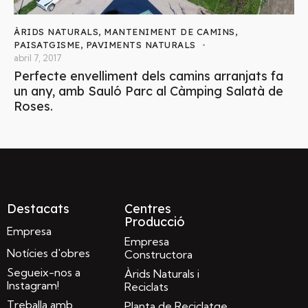
ÀRIDS NATURALS
,
MANTENIMENT DE CAMINS
,
PAISATGISME
,
PAVIMENTS NATURALS
abril 7, 2017
Perfecte envelliment dels camins arranjats fa
un any, amb Sauló Parc al Càmping Salatà de
Roses.
Destacats
Centres
Producció
Empresa
Empresa
Notícies d'obres
Constructora
Segueix-nos a
Àrids Naturals i
Instagram!
Reciclats
Treballa amb
Planta de Reciclatge