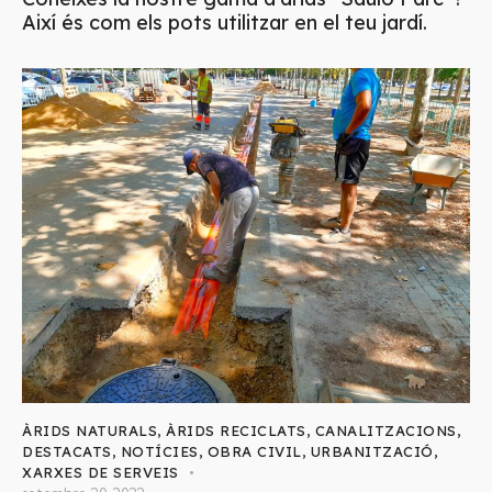
Així és com els pots utilitzar en el teu jardí.
ÀRIDS NATURALS
,
ÀRIDS RECICLATS
,
CANALITZACIONS
,
DESTACATS
,
NOTÍCIES
,
OBRA CIVIL
,
URBANITZACIÓ
,
XARXES DE SERVEIS