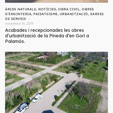
ÀRIDS NATURALS
,
NOTÍCIES
,
OBRA CIVIL
,
OBRES
D’ENGINYERIA
,
PAISATGISME
,
URBANITZACIÓ
,
XARXES
DE SERVEIS
novembre 16, 2019
Acabades i recepcionades les obres
d’urbanització de la Pineda d’en Gori a
Palamós.