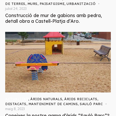
DE TERRES
,
MURS
,
PAISATGISME
,
URBANITZACIÓ
juliol 24, 2023
Construcció de mur de gabions amb pedra,
detall obra a Castell-Platja d’Aro.
ACTUALITAT
,
ÀRIDS NATURALS
,
ÀRIDS RECICLATS
,
DESTACATS
,
MANTENIMENT DE CAMINS
,
SAULÓ PARC
maig 8, 2023
Coneixes la nostre gama d’àrids “Sauló Parc”?