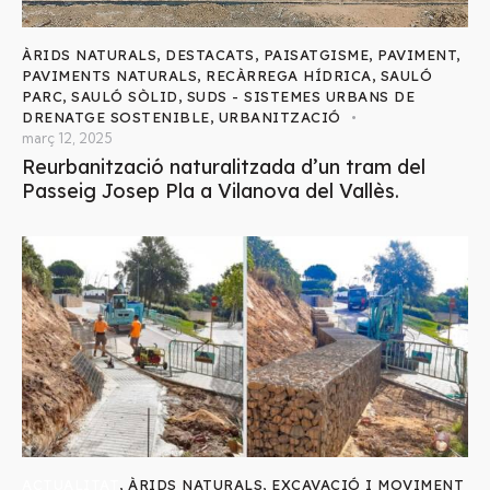
ÀRIDS NATURALS
,
DESTACATS
,
PAISATGISME
,
PAVIMENT
,
PAVIMENTS NATURALS
,
RECÀRREGA HÍDRICA
,
SAULÓ
PARC
,
SAULÓ SÒLID
,
SUDS - SISTEMES URBANS DE
DRENATGE SOSTENIBLE
,
URBANITZACIÓ
març 12, 2025
Reurbanització naturalitzada d’un tram del
Passeig Josep Pla a Vilanova del Vallès.
ACTUALITAT
,
ÀRIDS NATURALS
,
EXCAVACIÓ I MOVIMENT