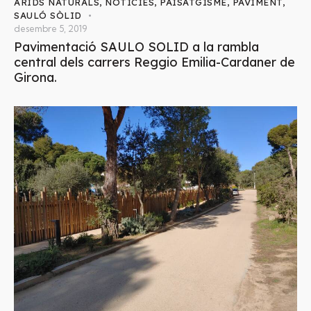
ÀRIDS NATURALS
,
NOTÍCIES
,
PAISATGISME
,
PAVIMENT
,
SAULÓ SÒLID
desembre 5, 2019
Pavimentació SAULO SOLID a la rambla
central dels carrers Reggio Emilia-Cardaner de
Girona.