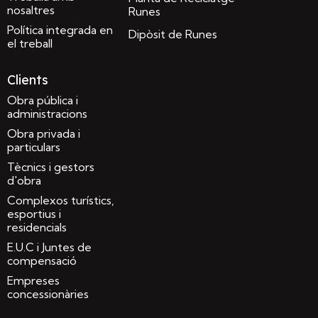
nosaltres
Runes
Política integrada en
Dipòsit de Runes
el treball
Clients
Obra pública i
administracions
Obra privada i
particulars
Tècnics i gestors
d'obra
Complexos turístics,
esportius i
residencials
E.U.C i Juntes de
compensació
Empreses
concessionàries