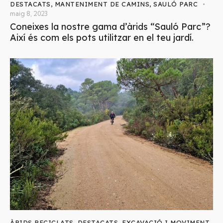
DESTACATS
,
MANTENIMENT DE CAMINS
,
SAULÓ PARC
maig 8, 2023
Coneixes la nostre gama d’àrids “Sauló Parc”?
Així és com els pots utilitzar en el teu jardí.
ÀRIDS RECICLATS
,
DESTACATS
,
EXCAVACIÓ I MOVIMENT