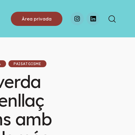
Àrea privada
A
PAISATGISME
verda
enllaç
ins amb