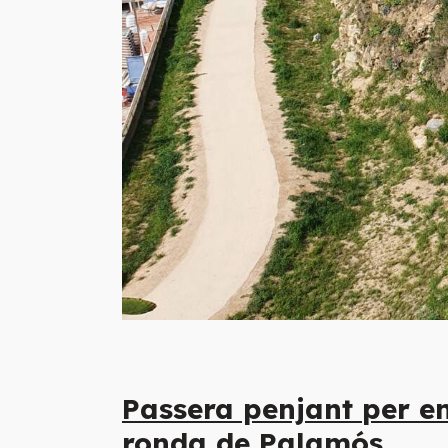
Passera penjant
per e
ronda de Palamós