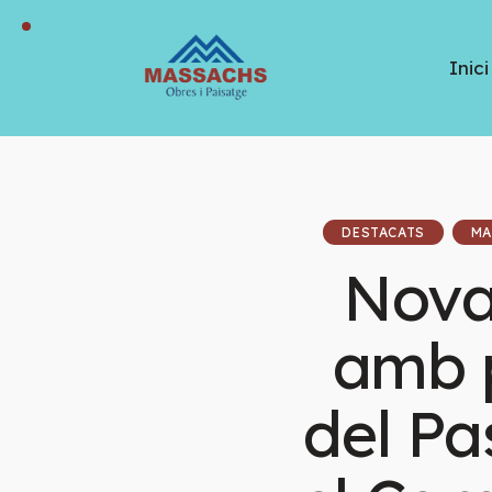
Inici
DESTACATS
MA
Nova
amb p
del Pa