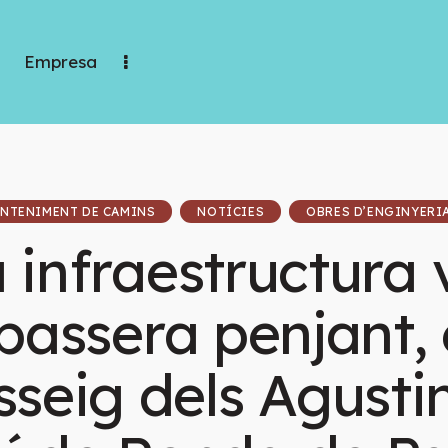
Empresa
NTENIMENT DE CAMINS
NOTÍCIES
OBRES D’ENGINYERI
 infraestructura 
assera penjant, 
sseig dels Agust