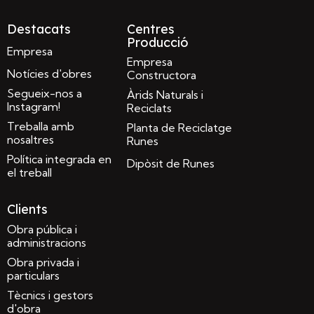
Destacats
Centres
Producció
Empresa
Empresa
Notícies d'obres
Constructora
Segueix-nos a
Àrids Naturals i
Instagram!
Reciclats
Treballa amb
Planta de Reciclatge
nosaltres
Runes
Política integrada en
Dipòsit de Runes
el treball
Clients
Obra pública i
administracions
Obra privada i
particulars
Tècnics i gestors
d'obra