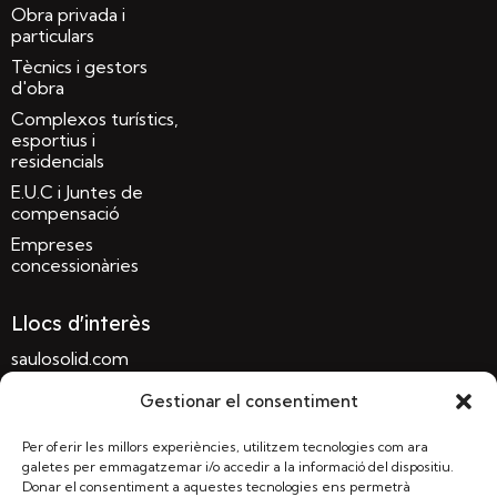
Obra privada i
particulars
Tècnics i gestors
d'obra
Complexos turístics,
esportius i
residencials
E.U.C i Juntes de
compensació
Empreses
concessionàries
Llocs d'interès
saulosolid.com
sauloconglomerat.com
Gestionar el consentiment
terrapref.com
Per oferir les millors experiències, utilitzem tecnologies com ara
sauloparc.com
galetes per emmagatzemar i/o accedir a la informació del dispositiu.
Donar el consentiment a aquestes tecnologies ens permetrà