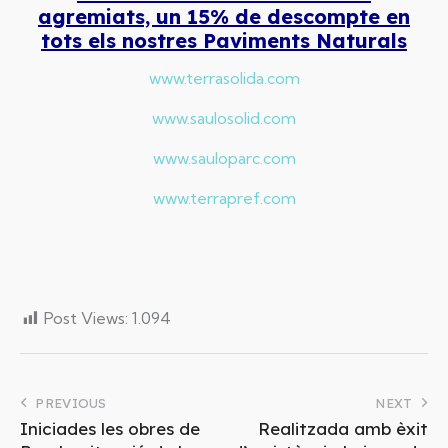
agremiats, un 15% de descompte en
tots els nostres Paviments Naturals
www.terrasolida.com
www.saulosolid.com
www.sauloparc.com
www.terrapref.com
Post Views:
1.094
PREVIOUS
NEXT
Iniciades les obres de
Realitzada amb èxit