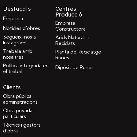
Destacats
Centres
Producció
Empresa
Empresa
Notícies d'obres
Constructora
Segueix-nos a
Àrids Naturals i
Instagram!
Reciclats
Treballa amb
Planta de Reciclatge
nosaltres
Runes
Política integrada en
Dipòsit de Runes
el treball
Clients
Obra pública i
administracions
Obra privada i
particulars
Tècnics i gestors
d'obra