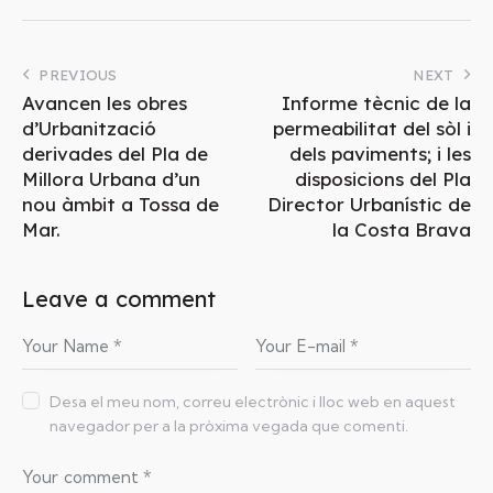
PREVIOUS
NEXT
Avancen les obres
Informe tècnic de la
d’Urbanització
permeabilitat del sòl i
derivades del Pla de
dels paviments; i les
Millora Urbana d’un
disposicions del Pla
nou àmbit a Tossa de
Director Urbanístic de
Mar.
la Costa Brava
Leave a comment
Desa el meu nom, correu electrònic i lloc web en aquest
navegador per a la pròxima vegada que comenti.