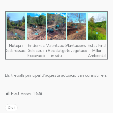
Neteja i
Enderroc
Valorització
Plantacions i
Estat Final
Desbrossada
Selectiu i
i Reciclatge
Revegetació
Millor
Excavació
in situ
Ambiental
Els treballs principal d’aquesta actuació van consistir en:
Post Views:
1.638
Olot