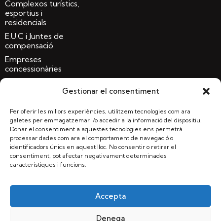
Complexos turístics,
esportius i
residencials
E.U.C i Juntes de
compensació
Empreses
concessionàries
Gestionar el consentiment
Llocs d'interès
saulosolid.com
Per oferir les millors experiències, utilitzem tecnologies com ara
galetes per emmagatzemar i/o accedir a la informació del dispositiu.
sauloconglomerat.com
Donar el consentiment a aquestes tecnologies ens permetrà
processar dades com ara el comportament de navegació o
terrapref.com
identificadors únics en aquest lloc. No consentir o retirar el
consentiment, pot afectar negativament determinades
sauloparc.com
característiques i funcions.
terrasolida.com
Accepta
MASSACHS Obres i Paisatge, S.L.U | Llagostera, Girona
Denega