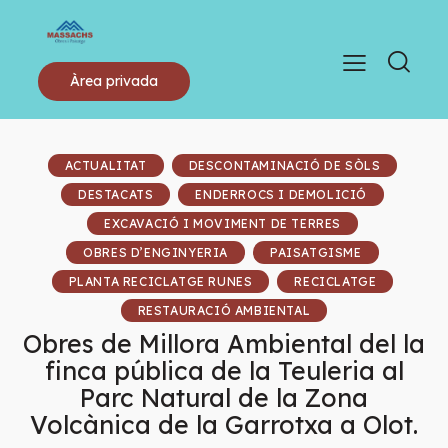
Àrea privada
ACTUALITAT
DESCONTAMINACIÓ DE SÒLS
DESTACATS
ENDERROCS I DEMOLICIÓ
EXCAVACIÓ I MOVIMENT DE TERRES
OBRES D’ENGINYERIA
PAISATGISME
PLANTA RECICLATGE RUNES
RECICLATGE
RESTAURACIÓ AMBIENTAL
Obres de Millora Ambiental del la
finca pública de la Teuleria al
Parc Natural de la Zona
Volcànica de la Garrotxa a Olot.