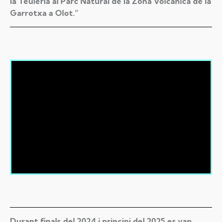
la Teuleria al Parc Natural de la Zona Volcànica de la
Garrotxa a Olot.”
Durant finals del 2024 i principi del 2025 es van