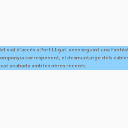
l vial d’accés a Port Lligat, aconseguint una fantàst
a companyia corresponent, el desmuntatge dels cables
deixat acabada amb les obres recents.