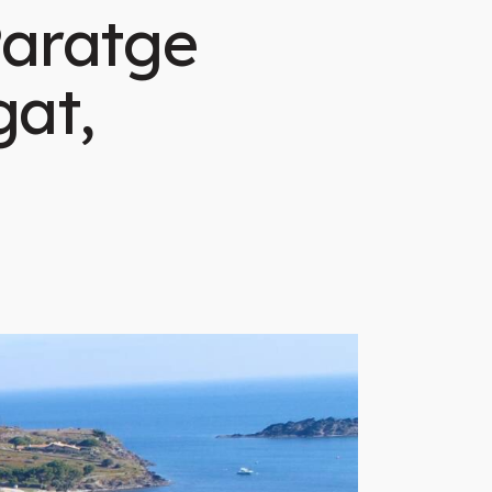
Paratge
gat,