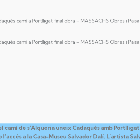
aqués camí a Portlligat final obra – MASSACHS Obres i Pais
aqués camí a Portlligat final obra – MASSACHS Obres i Pais
el camí de s’Alqueria uneix Cadaqués amb Portlligat,
’accés a la Casa-Museu Salvador Dalí. L’artista Sal