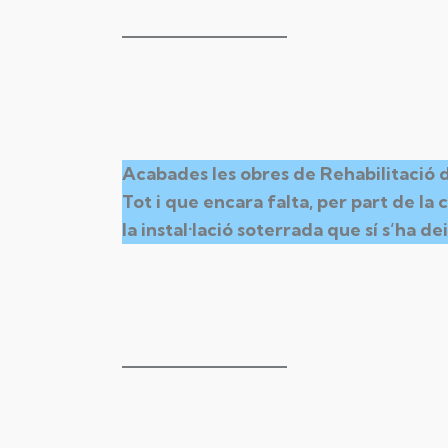
Acabades les obres de Rehabilitació de
Tot i que encara falta, per part de l
la instal·lació soterrada que sí s’ha 