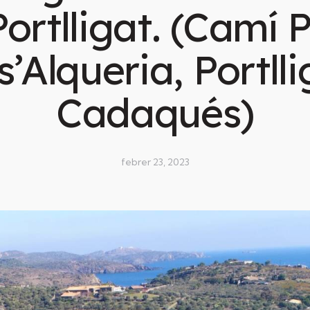
Portlligat. (Camí 
s’Alqueria, Portlli
Cadaqués)
febrer 23, 2023