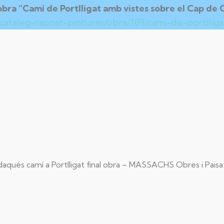
 obra “Camí de Portlligat amb vistes sobre el Cap de 
a/cataleg-raonat-pintures/obra/109/cami-de-portllig
aqués camí a Portlligat final obra – MASSACHS Obres i Pais