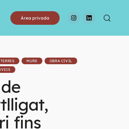
Àrea privada
 TERRES
MURS
OBRA CIVIL
RVEIS
 de
lligat,
i fins