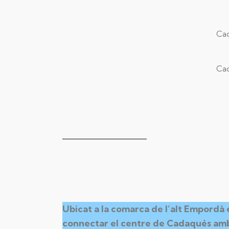
Cad
Cad
Ubicat a la comarca de l’alt Empordà 
connectar el centre de Cadaqués amb l