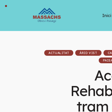
Inici
ACTUALITAT
ÀRID VIST
CA
PAIS
Ac
Rehabi
tram 