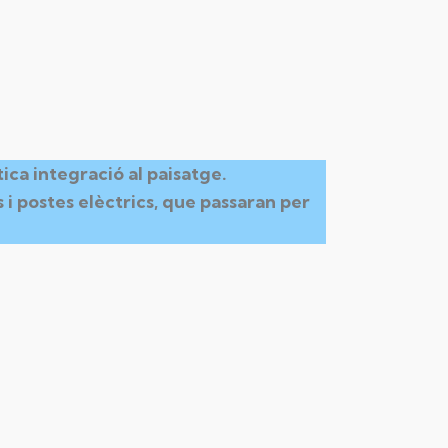
ica integració al paisatge.
 i postes elèctrics, que passaran per