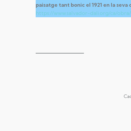
paisatge tant bonic el 1921 en la seva
https://www.salvador-dali.org/ca/obr
Cad