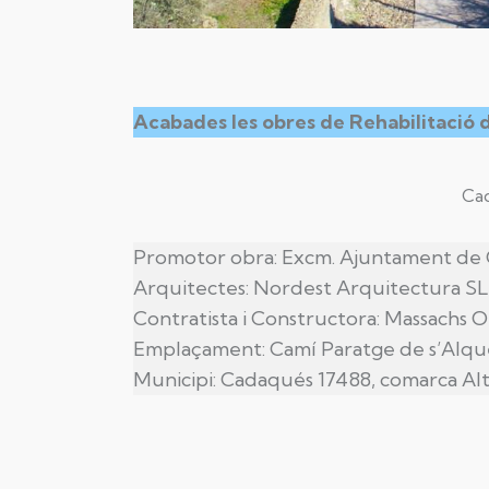
Acabades les obres de Rehabilitació de
Cad
Promotor obra: Excm. Ajuntament de
Arquitectes: Nordest Arquitectura S
Contratista i Constructora: Massachs Ob
Emplaçament: Camí Paratge de s’Alquer
Municipi: Cadaqués 17488, comarca A