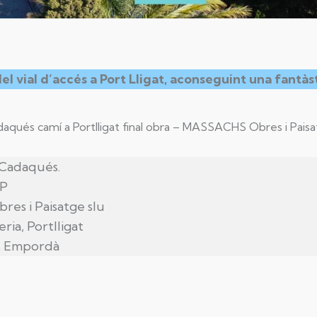
l vial d’accés a Port Lligat, aconseguint una fantàst
aqués camí a Portlligat final obra – MASSACHS Obres i Pais
 Cadaqués.
LP
res i Paisatge slu
ia, Portlligat
lt Empordà