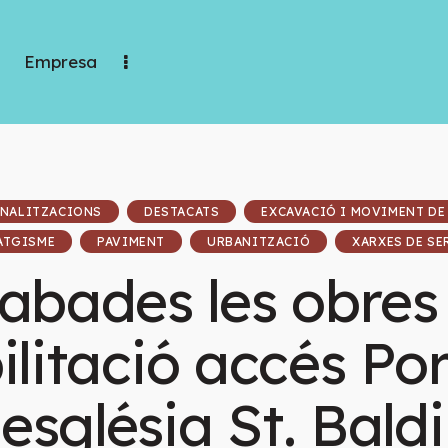
Empresa
NALITZACIONS
DESTACATS
EXCAVACIÓ I MOVIMENT DE
ATGISME
PAVIMENT
URBANITZACIÓ
XARXES DE SE
abades les obres
litació accés Port
església St. Baldir