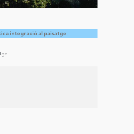
ica integració al paisatge.
atge