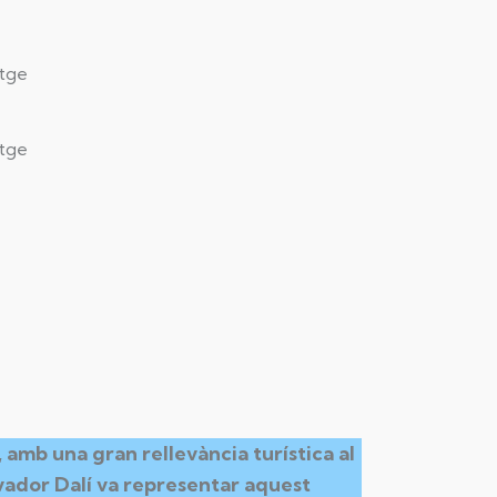
atge
atge
 amb una gran rellevància turística al
vador Dalí va representar aquest