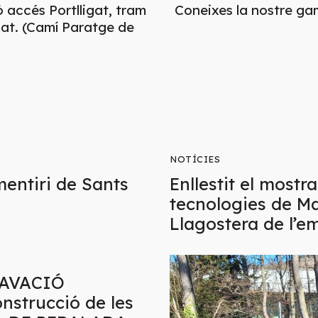
 accés Portlligat, tram
Coneixes la nostre ga
ligat. (Camí Paratge de
NOTÍCIES
entiri de Sants
Enllestit el mostr
tecnologies de Ma
Llagostera de l’e
XCAVACIÓ
strucció de les