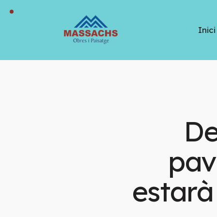
Inici
De
pav
estar