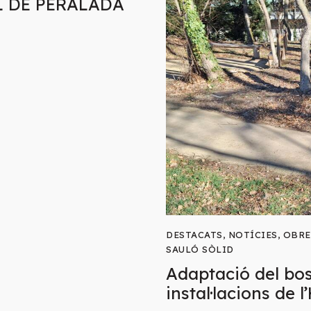
L DE PERALADA
DESTACATS
,
NOTÍCIES
,
OBRE
SAULÓ SÒLID
Adaptació del bos
instal·lacions de l