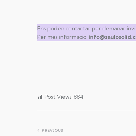
Ens poden contactar per demanar invit
Per mes informació:
info@saulosolid.
Post Views:
884
PREVIOUS