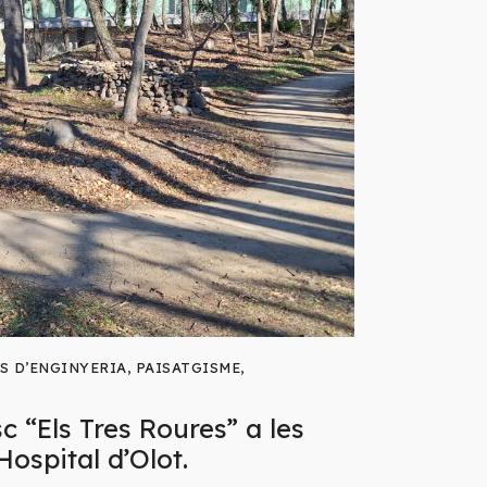
S D’ENGINYERIA
,
PAISATGISME
,
c “Els Tres Roures” a les
’Hospital d’Olot.