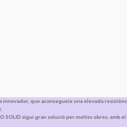
innovador, que aconsegueix una elevada resistència
.
O SOLID sigui gran solució per moltes obres, amb el