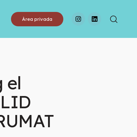
Àrea privada
 el
OLID
TRUMAT