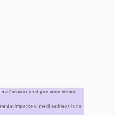
 a l’erosió i un digne envelliment
 mínim impacte al medi ambient i una