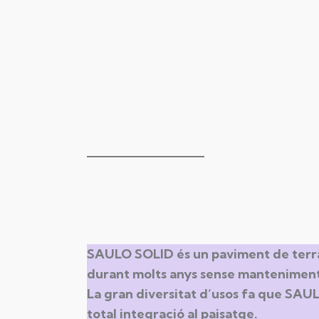
SAULO SOLID és un paviment de terra 
durant molts anys sense manteniment
La gran diversitat d’usos fa que SAUL
total integració al paisatge.