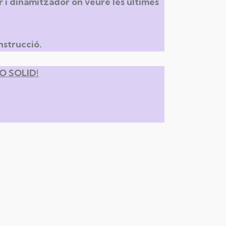
i dinamitzador on veure les últimes
onstrucció.
LO SOLID!