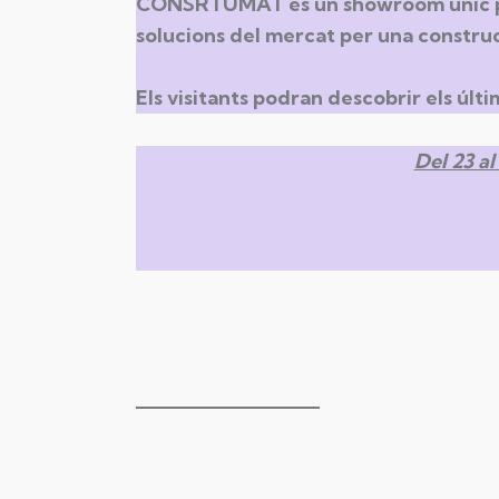
CONSRTUMAT és un showroom únic pel 
solucions del mercat per una construc
Els visitants podran descobrir els últi
Del 23 a