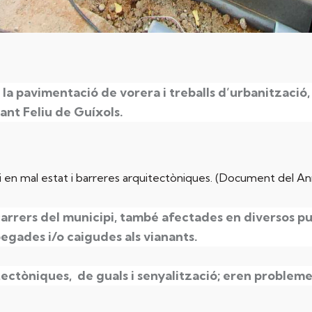
la pavimentació de vorera i treballs d’urbanització, 
Sant Feliu de Guíxols.
vi en mal estat i barreres arquitectòniques. (Document del An
carrers del municipi, també afectades en diversos pu
egades i/o caigudes als vianants.
ectòniques, de guals i senyalització; eren probleme