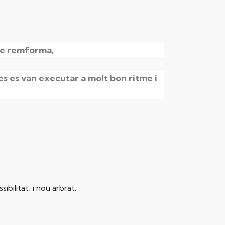
 de remforma,
es es van executar a molt bon ritme i
bilitat; i nou arbrat.