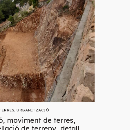
TERRES
,
URBANITZACIÓ
ó, moviment de terres,
llació de terreny, detall