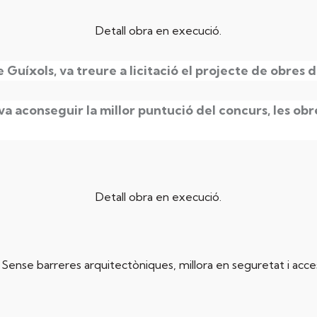
Detall obra en execució.
e Guíxols, va treure a licitació el projecte de obres
a aconseguir la millor puntució del concurs, les obr
Detall obra en execució.
Sense barreres arquitectòniques, millora en seguretat i accessi