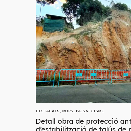
DESTACATS
,
MURS
,
PAISATGISME
Detall obra de protecció an
d’estabilització de talús de