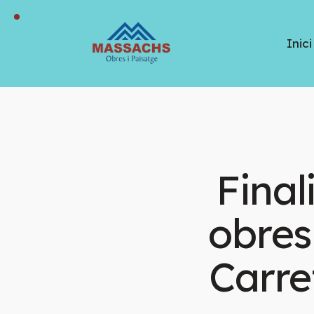
Inici
Final
obres 
Carre