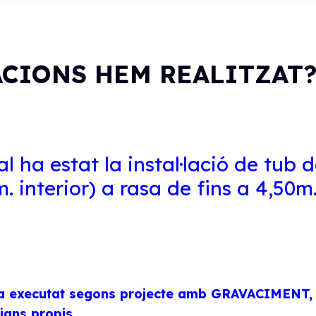
CIONS HEM REALITZAT?
al ha estat la instal·lació de tub
 interior) a rasa de fins a 4,50m
’ha executat segons projecte amb GRAVACIMENT, m
jans propis.