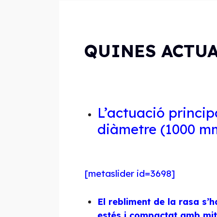
QUINES ACTUA
L’actuació princip
diàmetre (1000 mm.
[metaslider id=3698]
El rebliment de la rasa s
estés i compactat amb mit