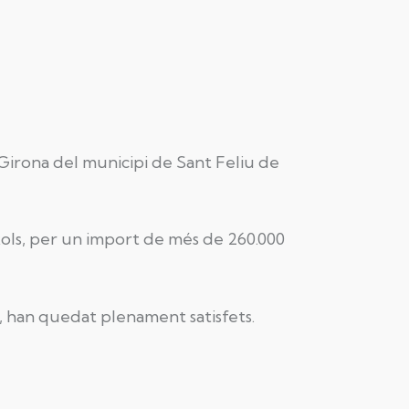
 Girona del municipi de Sant Feliu de
xols, per un import de més de 260.000
na, han quedat plenament satisfets.