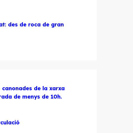
bat: des de roca de gran
s canonades de la xarxa
durada de menys de 10h.
rculació