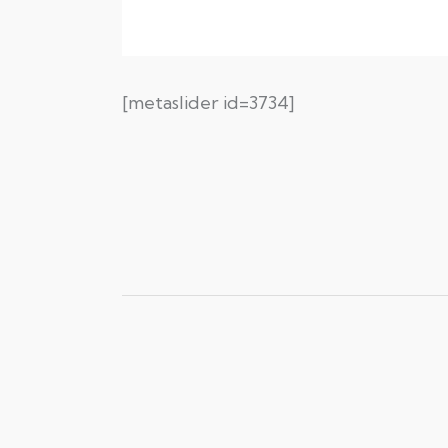
[metaslider id=3734]