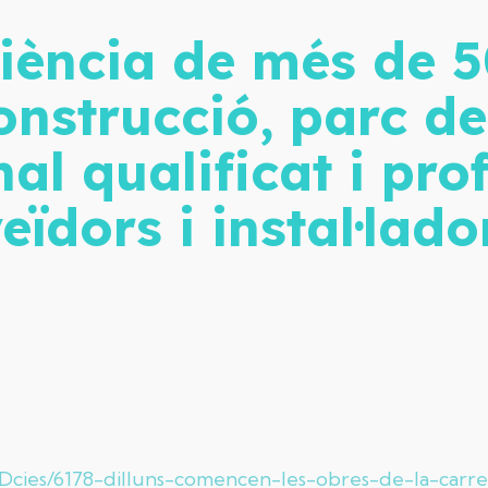
iència de més de 5
onstrucció, parc d
al qualificat i prof
eïdors i instal·lado
ADcies/6178-dilluns-comencen-les-obres-de-la-carre