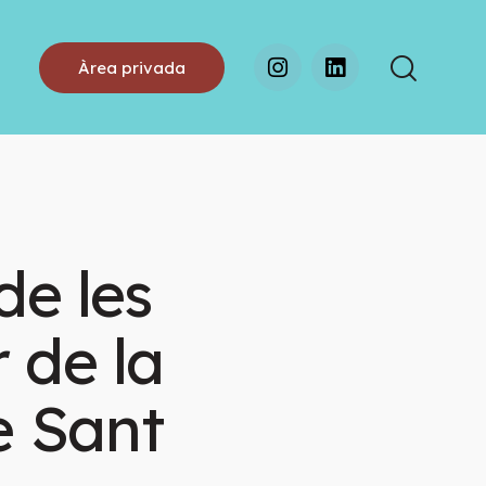
Àrea privada
de les
r de la
e Sant