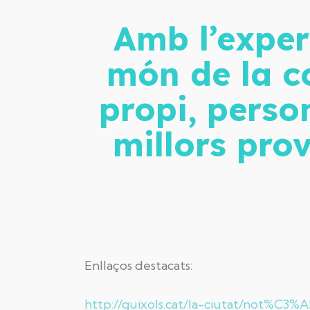
Amb l’exper
món de la c
propi, person
millors prov
Enllaços destacats:
http://guixols.cat/la-ciutat/not%C3%