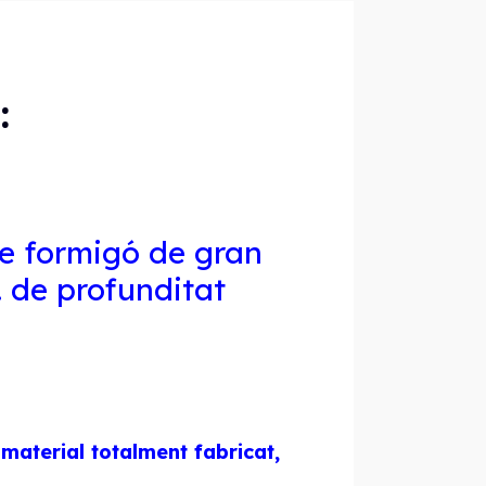
:
 de formigó de gran
. de profunditat
aterial totalment fabricat,