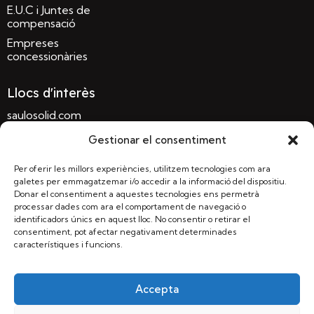
E.U.C i Juntes de
compensació
Empreses
concessionàries
Llocs d'interès
saulosolid.com
sauloconglomerat.com
Gestionar el consentiment
terrapref.com
Per oferir les millors experiències, utilitzem tecnologies com ara
sauloparc.com
galetes per emmagatzemar i/o accedir a la informació del dispositiu.
Donar el consentiment a aquestes tecnologies ens permetrà
terrasolida.com
processar dades com ara el comportament de navegació o
identificadors únics en aquest lloc. No consentir o retirar el
consentiment, pot afectar negativament determinades
característiques i funcions.
MASSACHS Obres i Paisatge, S.L.U | Llagostera, Girona
– Carrer Garbí, 55, 17240 |
informacio@massachs.com
|
972 83 71 13
Accepta
© 2024 Tots els drets reservats
| Política de privadesa |