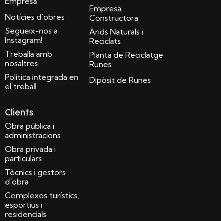
Empresa
Empresa
Notícies d'obres
Constructora
Segueix-nos a
Àrids Naturals i
Instagram!
Reciclats
Treballa amb
Planta de Reciclatge
nosaltres
Runes
Política integrada en
Dipòsit de Runes
el treball
Clients
Obra pública i
administracions
Obra privada i
particulars
Tècnics i gestors
d'obra
Complexos turístics,
esportius i
residencials