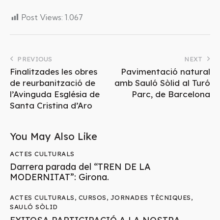
Post Views:
1.067
PREVIOUS
NEXT
Finalitzades les obres
Pavimentació natural
de reurbanització de
amb Sauló Sòlid al Turó
l’Avinguda Església de
Parc, de Barcelona
Santa Cristina d’Aro
You May Also Like
ACTES CULTURALS
Darrera parada del “TREN DE LA
MODERNITAT”: Girona.
ACTES CULTURALS
,
CURSOS
,
JORNADES TÈCNIQUES
,
SAULÓ SÒLID