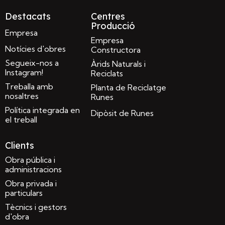
Destacats
Centres
Producció
Empresa
Empresa
Notícies d'obres
Constructora
Segueix-nos a
Àrids Naturals i
Instagram!
Reciclats
Treballa amb
Planta de Reciclatge
nosaltres
Runes
Política integrada en
Dipòsit de Runes
el treball
Clients
Obra pública i
administracions
Obra privada i
particulars
Tècnics i gestors
d'obra