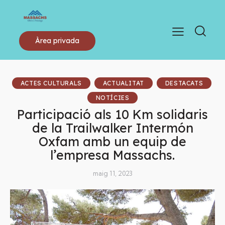
Àrea privada
ACTES CULTURALS
ACTUALITAT
DESTACATS
NOTÍCIES
Participació als 10 Km solidaris
de la Trailwalker Intermón
Oxfam amb un equip de
l’empresa Massachs.
maig 11, 2023