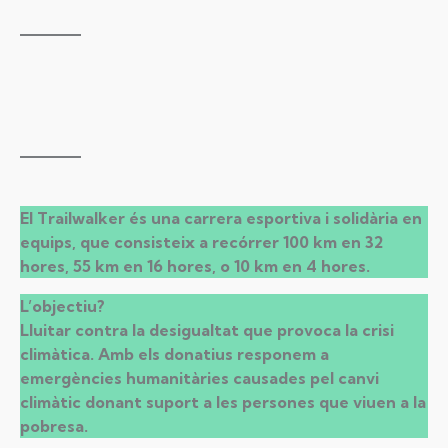
El Trailwalker és una carrera esportiva i solidària en
equips, que consisteix a recórrer 100 km en 32
hores, 55 km en 16 hores, o 10 km en 4 hores.
L’objectiu?
Lluitar contra la desigualtat que provoca la crisi
climàtica. Amb els donatius responem a
emergències humanitàries causades pel canvi
climàtic donant suport a les persones que viuen a la
pobresa.